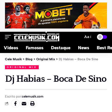
Aa
Videos
Famosos
Destaque
News
Best Re
Cele Musik
>
Blog
>
Original Mix
>
Dj Habias – Boca De Sino
ORIGINAL MIX
Dj Habias – Boca De Sino
Escrito por:
celemusik.com