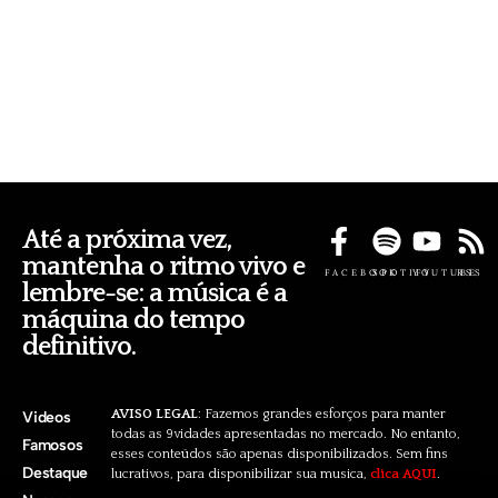
Até a próxima vez,
mantenha o ritmo vivo e
FACEBOOK
SPOTIFY
YOUTUBE
RSS
lembre-se: a música é a
máquina do tempo
definitivo.
AVISO LEGAL
: Fazemos grandes esforços para manter
Videos
todas as 9vidades apresentadas no mercado. No entanto,
Famosos
esses conteúdos são apenas disponibilizados. Sem fins
Destaque
lucrativos, para disponibilizar sua musica,
clica AQUI
.