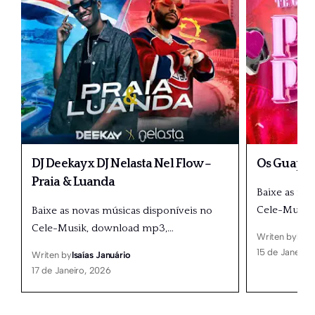
DJ Deekay x DJ Nelasta Nel Flow –
Os Guapos
Praia & Luanda
Baixe as no
Cele-Musik
Baixe as novas músicas disponíveis no
Cele-Musik, download mp3,
…
Writen by
Isaí
15 de Janeiro
Writen by
Isaías Januário
17 de Janeiro, 2026