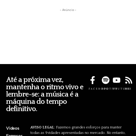
- Anúncio -
Até a próxima vez,
mantenha o ritmo vivo e
FACEBOOK
SPOTIFY
YOUTUBE
RSS
lembre-se: a música é a
máquina do tempo
definitivo.
AVISO LEGAL
: Fazemos grandes esforços para manter
Videos
todas as 9vidades apresentadas no mercado. No entanto,
Famosos