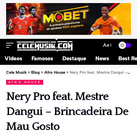
Aa
Videos
Famosos
Destaque
News
Best Re
Cele Musik
>
Blog
>
Afro House
>
Nery Pro feat. Mestre Dangui – Brincadeira De Mau Gosto
AFRO HOUSE
Nery Pro feat. Mestre
Dangui – Brincadeira De
Mau Gosto