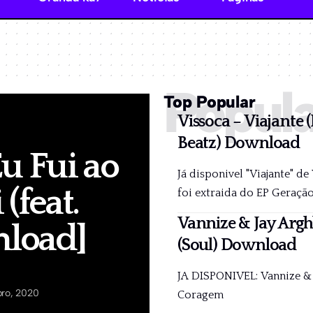
Popula
Top Popular
Vissoca – Viajante 
Beatz) Download
u Fui ao
Já disponivel "Viajante" d
(feat.
foi extraida do EP Geraçã
Vannize & Jay Arg
nload]
(Soul) Download
JA DISPONIVEL: Vannize & 
ro, 2020
Coragem