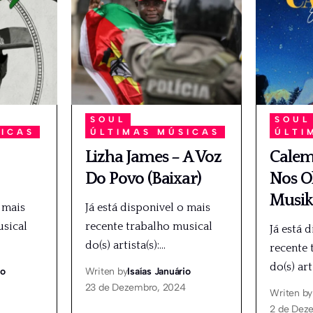
SOUL
SOUL
SICAS
ÚLTIMAS MÚSICAS
ÚLTI
Lizha James – A Voz
Calema
Do Povo (Baixar)
Nos Ol
Musik
 mais
Já está disponivel o mais
usical
recente trabalho musical
Já está 
do(s) artista(s):
…
recente 
do(s) art
io
Writen by
Isaías Januário
23 de Dezembro, 2024
Writen by
2 de Dez