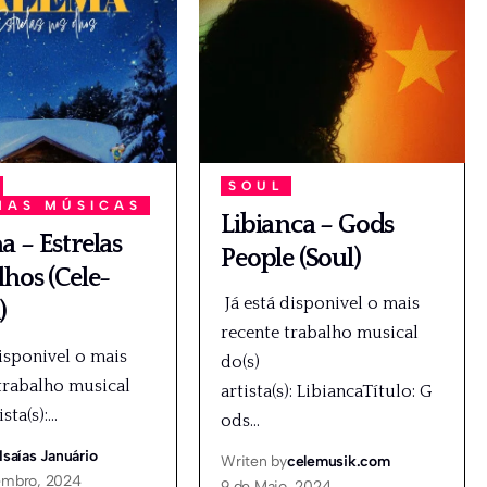
SOUL
MAS MÚSICAS
Libianca – Gods
 – Estrelas
People (Soul)
hos (Cele-
Já está disponivel o mais
)
recente trabalho musical
disponivel o mais
do(s)
trabalho musical
artista(s): LibiancaTítulo: G
ista(s):
…
ods
…
Isaías Januário
Writen by
celemusik.com
embro, 2024
9 de Maio, 2024