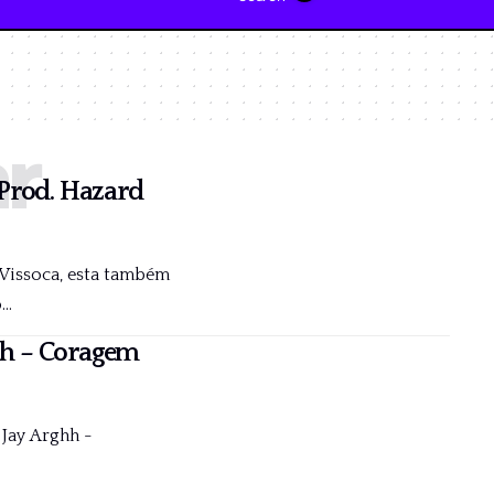
r
(Prod. Hazard
e Vissoca, esta também
o
…
hh – Coragem
Jay Arghh -