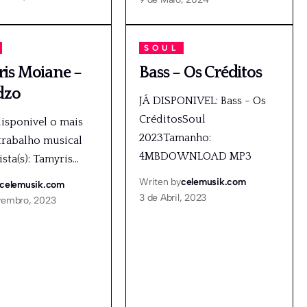
SOUL
is Moiane –
Bass – Os Créditos
dzo
JÁ DISPONIVEL: Bass - Os
CréditosSoul
disponivel o mais
2023Tamanho:
trabalho musical
4MBDOWNLOAD MP3
ista(s): Tamyris
…
Writen by
celemusik.com
celemusik.com
3 de Abril, 2023
vembro, 2023