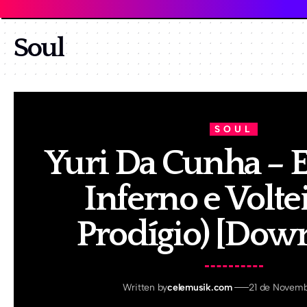
Soul
SOUL
Yuri Da Cunha – E
Inferno e Voltei 
Prodígio) [Dow
Written by
celemusik.com
21 de Novemb