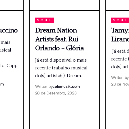
SOUL
SOUL
uccino
Dream Nation
Tamyr
Artists feat. Rui
Liran
 mais
Orlando – Glória
usical
Já está 
recente 
Já está disponivel o mais
ulo: Capp
do(s) art
recente trabalho musical
do(s) artista(s): Dream
…
Writen by
om
23 de No
Writen by
celemusik.com
3
28 de Dezembro, 2023