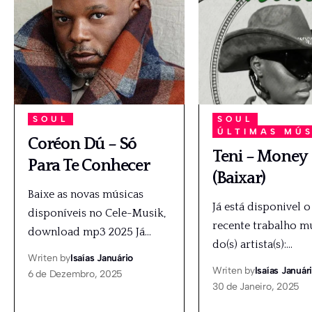
SOUL
SOUL
ÚLTIMAS MÚ
Coréon Dú – Só
Teni – Money
Para Te Conhecer
(Baixar)
Baixe as novas músicas
Já está disponivel o
disponíveis no Cele-Musik,
recente trabalho m
download mp3 2025 Já
…
do(s) artista(s):
…
Writen by
Isaías Januário
Writen by
Isaías Január
6 de Dezembro, 2025
30 de Janeiro, 2025