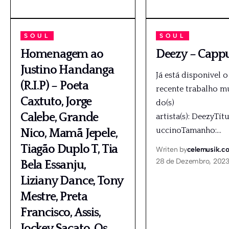
SOUL
SOUL
Homenagem ao
Deezy – Capp
Justino Handanga
Já está disponivel o
(R.I.P) – Poeta
recente trabalho m
Caxtuto, Jorge
do(s)
Calebe, Grande
artista(s): DeezyTít
uccinoTamanho:
…
Nico, Mamã Jepele,
Tiagão Duplo T, Tia
Writen by
celemusik.c
28 de Dezembro, 202
Bela Essanju,
Liziany Dance, Tony
Mestre, Preta
Francisco, Assis,
Jockey Sacato, Os