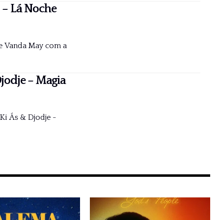
 – Lá Noche
de Vanda May com a
jodje – Magia
i Ás & Djodje -