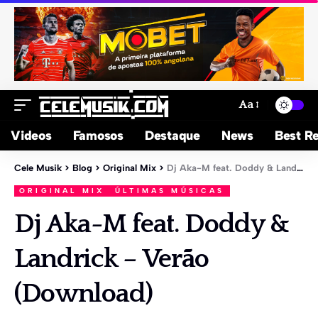
Aa
Videos
Famosos
Destaque
News
Best Re
Cele Musik
>
Blog
>
Original Mix
>
Dj Aka-M feat. Doddy & Landrick – Verão (Download)
ORIGINAL MIX
ÚLTIMAS MÚSICAS
Dj Aka-M feat. Doddy &
Landrick – Verão
(Download)