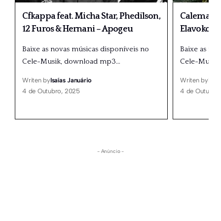
Cfkappa feat. Micha Star, Phedilson,
Calema fe
12 Furos & Hernani – Apogeu
Elavoko
Baixe as novas músicas disponíveis no
Baixe as no
Cele-Musik, download mp3
…
Cele-Musik
Writen by
Isaías Januário
Writen by
Isaí
4 de Outubro, 2025
4 de Outubro
- Anúncio -