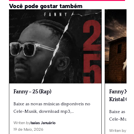
Você pode gostar também
Fanny – 25 (Rap)
Fanny X Dé
Kristal Gr
Baixe as novas músicas disponíveis no
Cele-Musik, download mp3,
…
Baixe as no
Cele-Musik
Writen by
Isaías Januário
19 de Maio, 2026
Writen by
Isaí