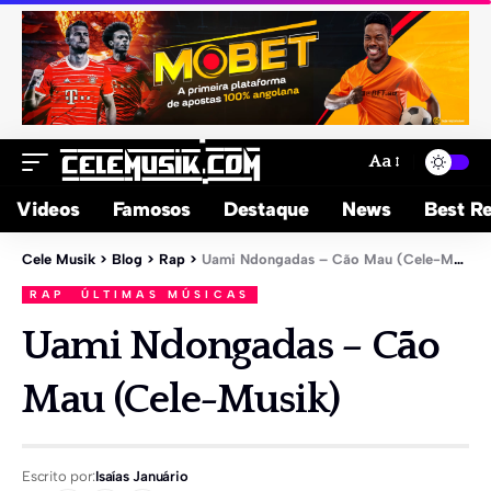
Aa
Videos
Famosos
Destaque
News
Best Re
Cele Musik
>
Blog
>
Rap
>
Uami Ndongadas – Cão Mau (Cele-Musik)
RAP
ÚLTIMAS MÚSICAS
Uami Ndongadas – Cão
Mau (Cele-Musik)
Escrito por:
Isaías Januário