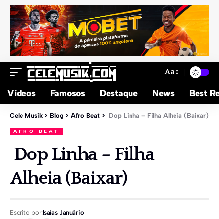
Aa
Videos
Famosos
Destaque
News
Best Re
Cele Musik
>
Blog
>
Afro Beat
>
Dop Linha – Filha Alheia (Baixar)
AFRO BEAT
Dop Linha – Filha
Alheia (Baixar)
Escrito por:
Isaías Januário