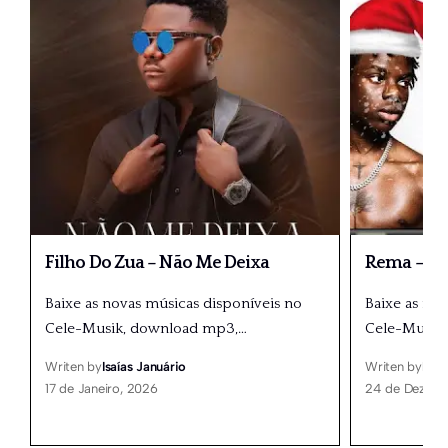
Filho Do Zua – Não Me Deixa
Rema – Me
Baixe as novas músicas disponíveis no
Baixe as no
Cele-Musik, download mp3,
…
Cele-Musik
Writen by
Isaías Januário
Writen by
Isaí
17 de Janeiro, 2026
24 de Dezemb