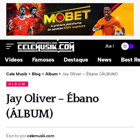
Aa
Videos
Famosos
Destaque
News
Best Re
Cele Musik
>
Blog
>
Album
>
Jay Oliver – Ébano (ÁLBUM)
ALBUM
Jay Oliver – Ébano
(ÁLBUM)
Escrito por:
celemusik.com