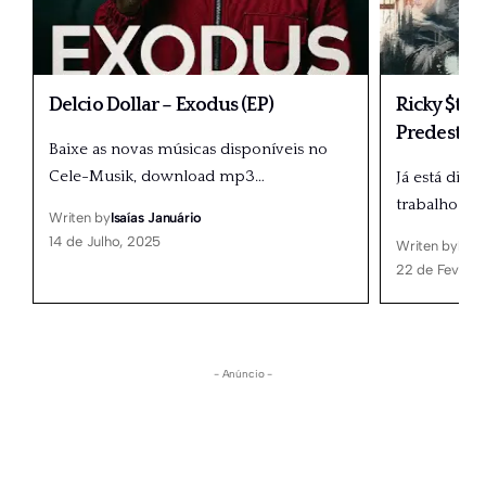
Delcio Dollar – Exodus (EP)
Ricky $tar
Predestin
Baixe as novas músicas disponíveis no
Cele-Musik, download mp3
…
Já está disp
trabalho mus
Writen by
Isaías Januário
14 de Julho, 2025
Writen by
Isaí
22 de Feverei
- Anúncio -