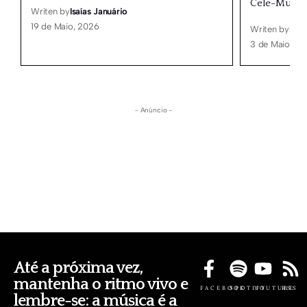
Cele-Musik
Writen by
Isaías Januário
19 de Maio, 2026
Writen by
Isaí
3 de Maio, 20
- Anúncio -
Até a próxima vez,
mantenha o ritmo vivo e
FACEBOOK
SPOTIFY
YOUTUBE
RSS
lembre-se: a música é a