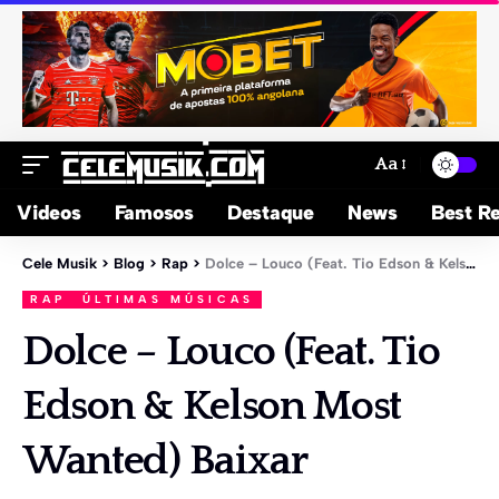
Aa
Videos
Famosos
Destaque
News
Best Re
Cele Musik
>
Blog
>
Rap
>
Dolce – Louco (Feat. Tio Edson & Kelson Most Wanted) Baixar
RAP
ÚLTIMAS MÚSICAS
Dolce – Louco (Feat. Tio
Edson & Kelson Most
Wanted) Baixar