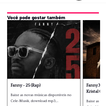
Você pode gostar também
Fanny – 25 (Rap)
Fanny X Dé
Kristal Gr
Baixe as novas músicas disponíveis no
Cele-Musik, download mp3,
…
Baixe as no