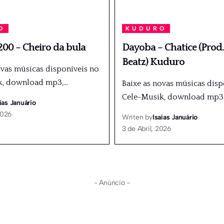
O
KUDURO
00 – Cheiro da bula
Dayoba – Chatice (Prod
Beatz) Kuduro
ovas músicas disponíveis no
k, download mp3,
…
Baixe as novas músicas disp
Cele-Musik, download mp3
ías Januário
2026
Writen by
Isaías Januário
3 de Abril, 2026
- Anúncio -