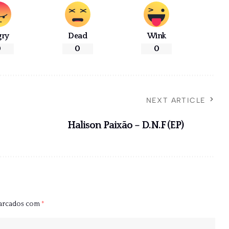
gry
Dead
Wink
0
0
0
NEXT ARTICLE
Halison Paixão – D.N.F (EP)
marcados com
*