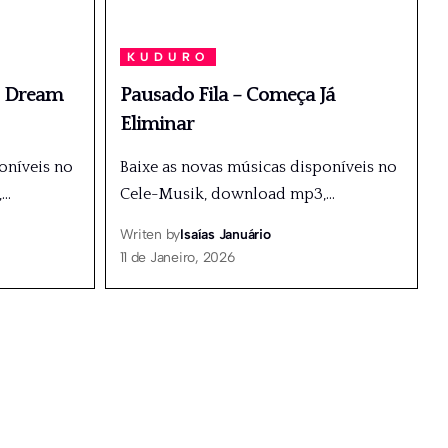
KUDURO
. Dream
Pausado Fila – Começa Já
Eliminar
oníveis no
Baixe as novas músicas disponíveis no
,
…
Cele-Musik, download mp3,
…
Writen by
Isaías Januário
11 de Janeiro, 2026