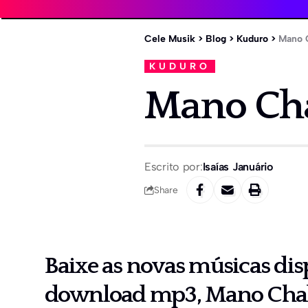
Cele Musik
>
Blog
>
Kuduro
>
Mano 
KUDURO
Mano Cha
Escrito por:
Isaías Januário
Share
Baixe as novas músicas dis
download mp3, Mano Cha