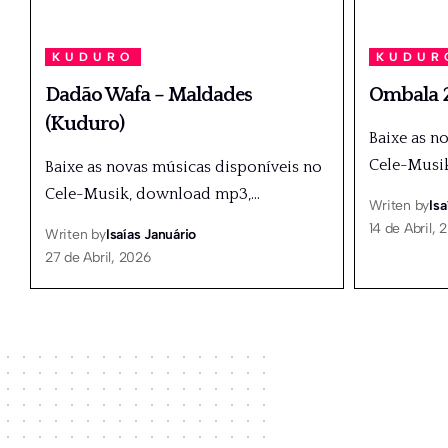
KUDURO
KUDUR
Dadão Wafa – Maldades
Ombala 2
(Kuduro)
Baixe as n
Cele-Musi
Baixe as novas músicas disponíveis no
Cele-Musik, download mp3,
…
Writen by
Isa
14 de Abril, 
Writen by
Isaías Januário
27 de Abril, 2026