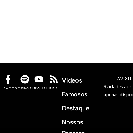
AVISO
Videos
9vidades apr
FACEBOOK
SPOTIFY
YOUTUBE
RSS
Famosos
apenas dispon
Destaque
Nossos