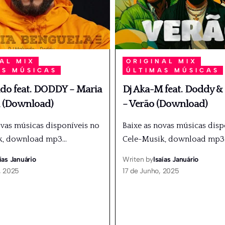
AL MIX
ORIGINAL MIX
AS MÚSICAS
ÚLTIMAS MÚSICAS
do feat. DODDY – Maria
Dj Aka-M feat. Doddy &
 (Download)
– Verão (Download)
ovas músicas disponíveis no
Baixe as novas músicas disp
k, download mp3
…
Cele-Musik, download mp3
ías Januário
Writen by
Isaías Januário
, 2025
17 de Junho, 2025