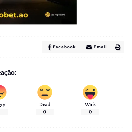
Facebook
Email
eação:
gry
Dead
Wink
0
0
0