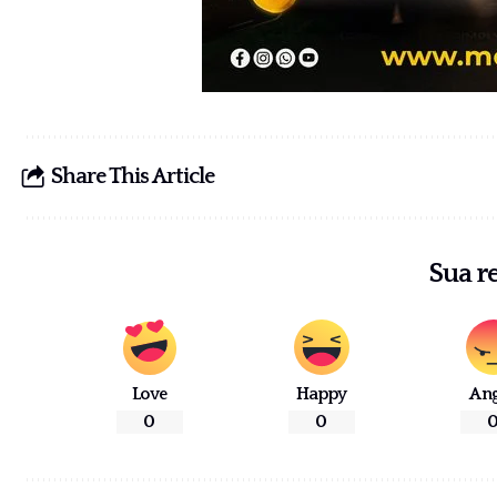
Share This Article
Sua r
Love
Happy
An
0
0