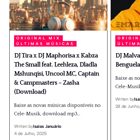
ORIGINAL MIX
ORIGIN
ÚLTIMAS MÚSICAS
ÚLTIM
DJ Tira x DJ Maphorisa x Kabza
DJ Malva
The Small feat. Leehleza, Dladla
Benguela
Mshunqisi, Uncool MC, Captain
Baixe as n
& Campmasters – Zasha
Cele-Musi
(Download)
Writen by
Isa
Baixe as novas músicas disponíveis no
28 de Junho
Cele-Musik, download mp3
…
Writen by
Isaías Januário
4 de Julho, 2025