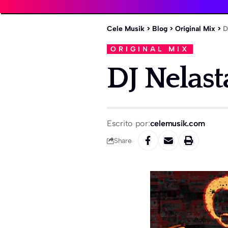
Cele Musik
>
Blog
>
Original Mix
>
D
ORIGINAL MIX
DJ Nelast
Escrito por:
celemusik.com
Share