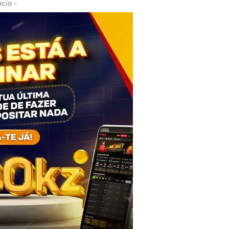
cio -