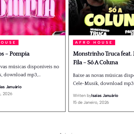
HOUSE
AFRO HOUSE
s – Pompia
Monstrinho Truca feat.
Fila – Só A Coluna
ovas músicas disponíveis no
k, download mp3,
…
Baixe as novas músicas disp
Cele-Musik, download mp3
ías Januário
o, 2026
Writen by
Isaías Januário
15 de Janeiro, 2026