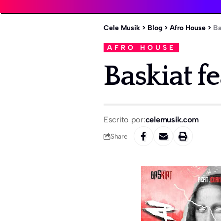
Cele Musik
>
Blog
>
Afro House
>
Ba
AFRO HOUSE
Baskiat f
Escrito por:
celemusik.com
Share