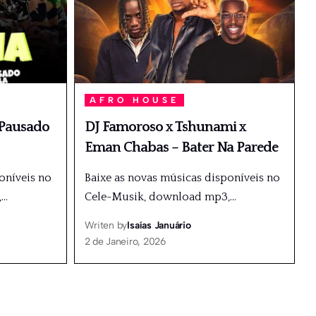
AFRO HOUSE
 Pausado
DJ Famoroso x Tshunami x
Eman Chabas – Bater Na Parede
oníveis no
Baixe as novas músicas disponíveis no
,
…
Cele-Musik, download mp3,
…
Writen by
Isaías Januário
2 de Janeiro, 2026