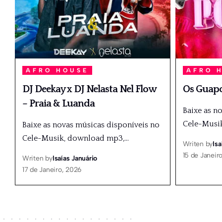
AFRO HOUSE
AFRO 
DJ Deekay x DJ Nelasta Nel Flow
Os Guapo
– Praia & Luanda
Baixe as n
Cele-Musi
Baixe as novas músicas disponíveis no
Cele-Musik, download mp3,
…
Writen by
Isa
15 de Janeir
Writen by
Isaías Januário
17 de Janeiro, 2026