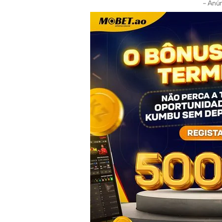
- Anún