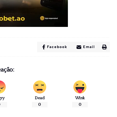
Facebook
Email
eação:
gry
Dead
Wink
0
0
0