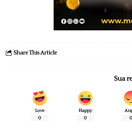
Share This Article
Sua r
Love
Happy
An
0
0