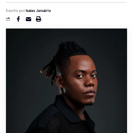
Escrito por:
Isaías Januário