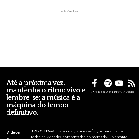
- Anúncio -
Até a próxima vez,
mantenha o ritmo vivo e
FACEBOOK
SPOTIFY
YOUTUBE
RSS
lembre-se: a música é a
máquina do tempo
definitivo.
AVISO LEGAL
: Fazemos grandes esforços para manter
Videos
todas as 9vidades apresentadas no mercado. No entanto,