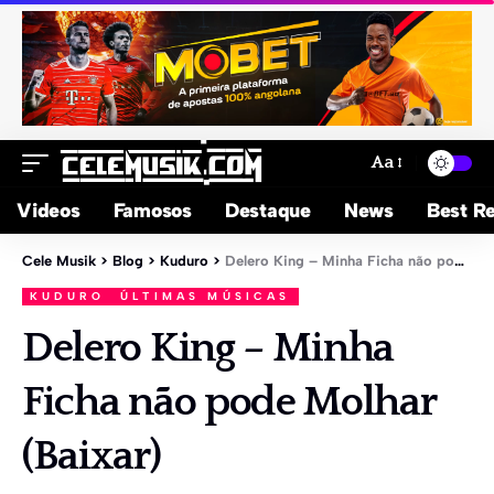
Aa
Videos
Famosos
Destaque
News
Best Re
Cele Musik
>
Blog
>
Kuduro
>
Delero King – Minha Ficha não pode Molhar (Baixar)
KUDURO
ÚLTIMAS MÚSICAS
Delero King – Minha
Ficha não pode Molhar
(Baixar)