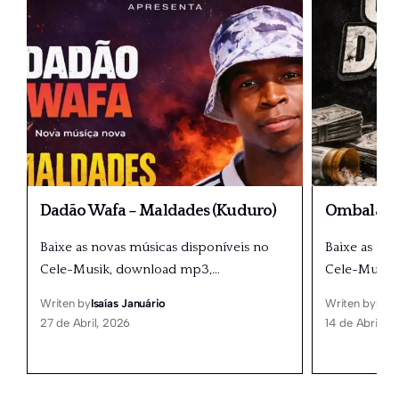
Dadão Wafa – Maldades (Kuduro)
Ombala 20
Baixe as novas músicas disponíveis no
Baixe as no
Cele-Musik, download mp3,
…
Cele-Musik
Writen by
Isaías Januário
Writen by
Isaí
27 de Abril, 2026
14 de Abril, 2