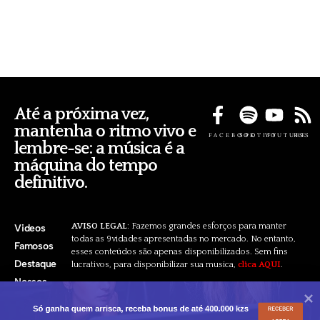
Até a próxima vez,
mantenha o ritmo vivo e
FACEBOOK
SPOTIFY
YOUTUBE
RSS
lembre-se: a música é a
máquina do tempo
definitivo.
AVISO LEGAL
: Fazemos grandes esforços para manter
Videos
todas as 9vidades apresentadas no mercado. No entanto,
Famosos
esses conteúdos são apenas disponibilizados. Sem fins
Destaque
lucrativos, para disponibilizar sua musica,
clica AQUI
.
Nossos
Pacotes
Só ganha quem arrisca, receba bonus de até 400.000 kzs
RECEBER