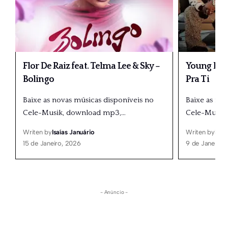
Flor De Raiz feat. Telma Lee & Sky –
Young Doub
Bolingo
Pra Ti
Baixe as novas músicas disponíveis no
Baixe as no
Cele-Musik, download mp3,
…
Cele-Musik
Writen by
Isaías Januário
Writen by
Isaí
15 de Janeiro, 2026
9 de Janeiro,
- Anúncio -