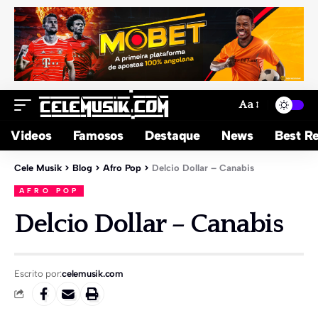
Aa
Videos
Famosos
Destaque
News
Best Re
Cele Musik
>
Blog
>
Afro Pop
>
Delcio Dollar – Canabis
AFRO POP
Delcio Dollar – Canabis
Escrito por:
celemusik.com