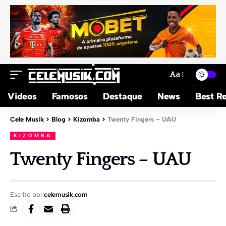
Aa
Videos
Famosos
Destaque
News
Best Re
Cele Musik
>
Blog
>
Kizomba
>
Twenty Fingers – UAU
KIZOMBA
Twenty Fingers – UAU
Escrito por:
celemusik.com