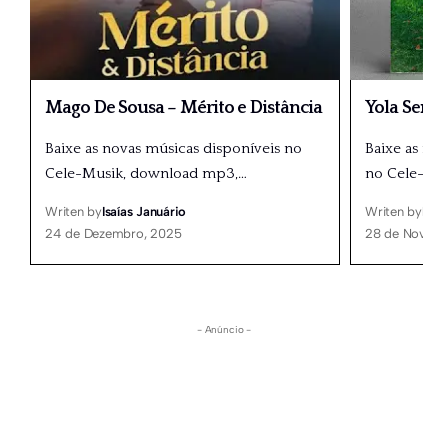
Mago De Sousa – Mérito e Distância
Yola Seme
Baixe as novas músicas disponíveis no
Baixe as nov
Cele-Musik, download mp3,
…
no Cele-Mu
Writen by
Isaías Januário
Writen by
Isaí
24 de Dezembro, 2025
28 de Novemb
- Anúncio -