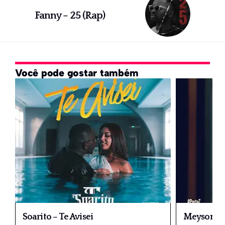
Fanny – 25 (Rap)
Você pode gostar também
Soarito – Te Avisei
Meyson So