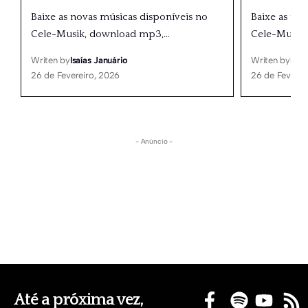
Baixe as novas músicas disponíveis no
Baixe as no
Cele-Musik, download mp3,
…
Cele-Musik
Writen by
Isaías Januário
Writen by
Isaí
26 de Fevereiro, 2026
26 de Feverei
- Anúncio -
Até a próxima vez,