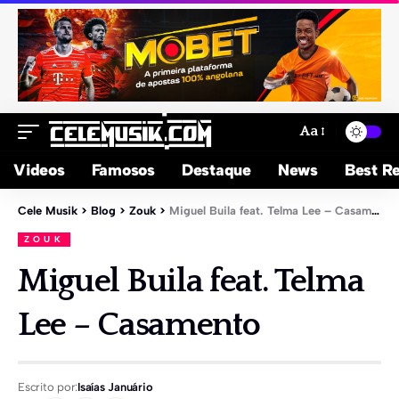
Aa
Videos
Famosos
Destaque
News
Best Re
Cele Musik
>
Blog
>
Zouk
>
Miguel Buila feat. Telma Lee – Casamento
ZOUK
Miguel Buila feat. Telma
Lee – Casamento
Escrito por:
Isaías Januário