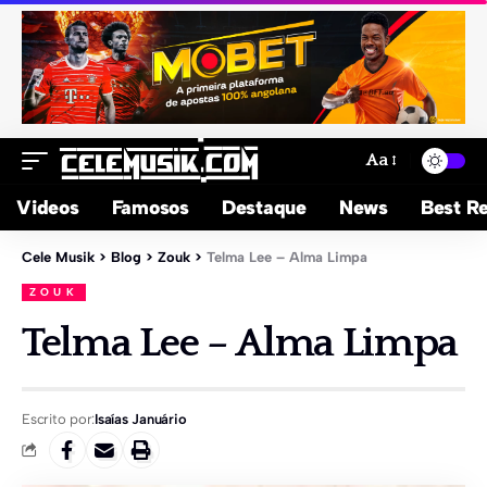
Aa
Videos
Famosos
Destaque
News
Best Re
Cele Musik
>
Blog
>
Zouk
>
Telma Lee – Alma Limpa
ZOUK
Telma Lee – Alma Limpa
Escrito por:
Isaías Januário