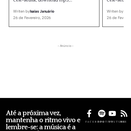
Cele-Musik, download mp3,
…
Cele-Musik
Writen by
Isaías Januário
Writen by
Isaí
26 de Fevereiro, 2026
26 de Feverei
- Anúncio -
Até a próxima vez,
mantenha o ritmo vivo e
FACEBOOK
SPOTIFY
YOUTUBE
RSS
lembre-se: a música é a