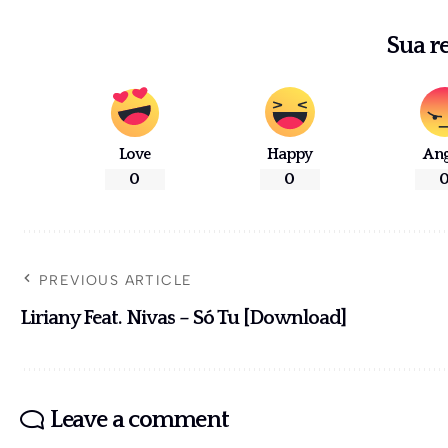
Sua r
Love
Happy
An
0
0
PREVIOUS ARTICLE
Liriany Feat. Nivas – Só Tu [Download]
Leave a comment