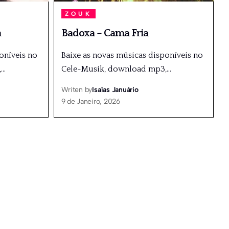
ZOUK
a
Badoxa – Cama Fria
oníveis no
Baixe as novas músicas disponíveis no
,
…
Cele-Musik, download mp3,
…
Writen by
Isaías Januário
9 de Janeiro, 2026