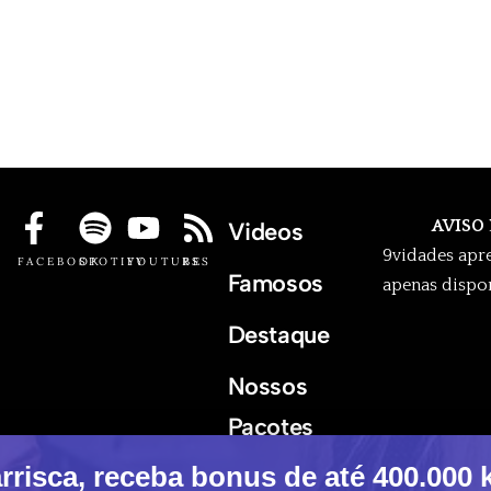
AVISO
Videos
9vidades apr
FACEBOOK
SPOTIFY
YOUTUBE
RSS
Famosos
apenas dispon
Destaque
Nossos
Pacotes
risca, receba bonus de até 400.000 