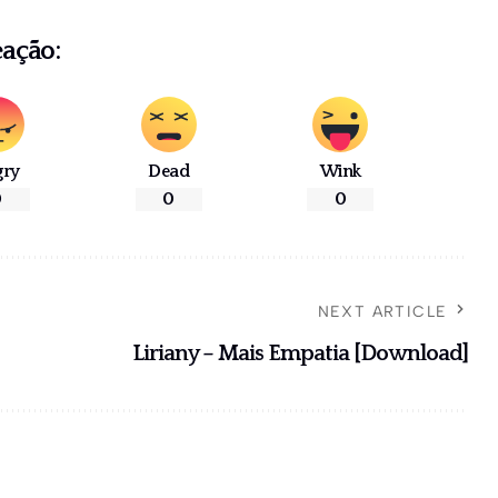
eação:
gry
Dead
Wink
0
0
0
NEXT ARTICLE
Liriany – Mais Empatia [Download]