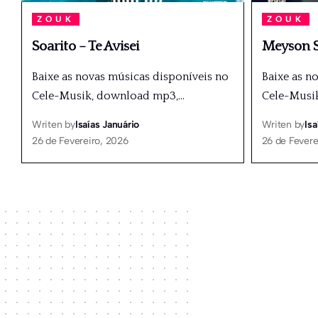
ZOUK
ZOUK
Soarito – Te Avisei
Meyson S
Baixe as novas músicas disponíveis no
Baixe as n
Cele-Musik, download mp3,
…
Cele-Musi
Writen by
Isaías Januário
Writen by
Isa
26 de Fevereiro, 2026
26 de Fevere