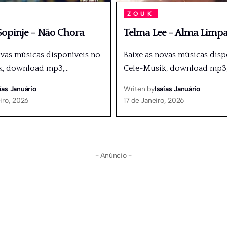
ZOUK
opinje – Não Chora
Telma Lee – Alma Limp
ovas músicas disponíveis no
Baixe as novas músicas disp
k, download mp3,
…
Cele-Musik, download mp3
ías Januário
Writen by
Isaías Januário
iro, 2026
17 de Janeiro, 2026
- Anúncio -