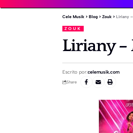
Cele Musik
>
Blog
>
Zouk
>
Liriany 
ZOUK
Liriany 
Escrito por:
celemusik.com
Share