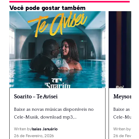
Você pode gostar também
Soarito – Te Avisei
Meyson So
Baixe as novas músicas disponíveis no
Baixe as no
Cele-Musik, download mp3,
…
Cele-Musik
Writen by
Isaías Januário
Writen by
Isaí
26 de Fevereiro, 2026
26 de Feverei