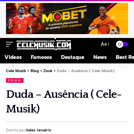
Aa
Videos
Famosos
Destaque
News
Best Re
Cele Musik
>
Blog
>
Zouk
>
Duda – Ausência ( Cele-Musik)
ZOUK
Duda – Ausência ( Cele-
Musik)
Escrito por:
Isaías Januário