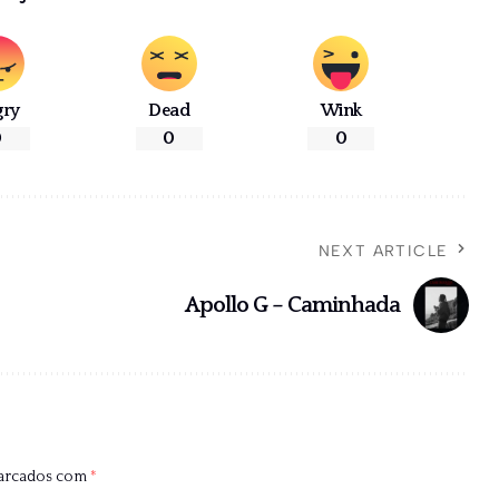
gry
Dead
Wink
0
0
0
NEXT ARTICLE
Apollo G – Caminhada
marcados com
*