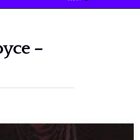
oyce –