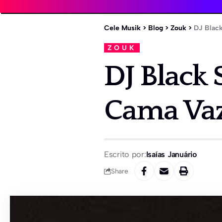
Cele Musik
>
Blog
>
Zouk
>
DJ Black
ZOUK
DJ Black 
Cama Vaz
Escrito por:
Isaías Januário
Share