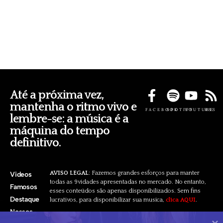
Até a próxima vez,
mantenha o ritmo vivo e
FACEBOOK
SPOTIFY
YOUTUBE
RSS
lembre-se: a música é a
máquina do tempo
definitivo.
AVISO LEGAL
: Fazemos grandes esforços para manter
Videos
todas as 9vidades apresentadas no mercado. No entanto,
Famosos
esses conteúdos são apenas disponibilizados. Sem fins
Destaque
lucrativos, para disponibilizar sua musica,
clica AQUI
.
Nossos