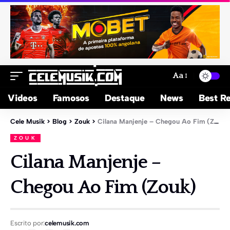
Aa
Videos
Famosos
Destaque
News
Best Re
Cele Musik
>
Blog
>
Zouk
>
Cilana Manjenje – Chegou Ao Fim (Zouk)
ZOUK
Cilana Manjenje –
Chegou Ao Fim (Zouk)
Escrito por:
celemusik.com