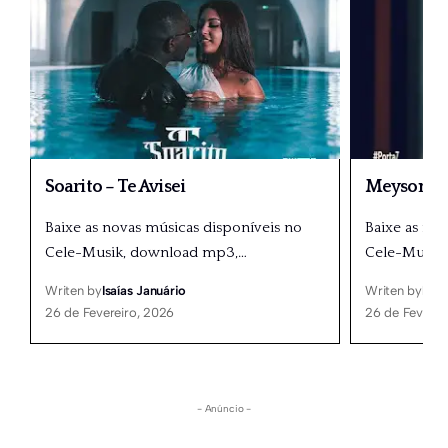
Soarito – Te Avisei
Meyson So
Baixe as novas músicas disponíveis no
Baixe as no
Cele-Musik, download mp3,
…
Cele-Musik
Writen by
Isaías Januário
Writen by
Isaí
26 de Fevereiro, 2026
26 de Feverei
- Anúncio -