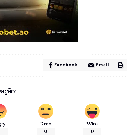
Facebook
Email
eação:
gry
Dead
Wink
0
0
0