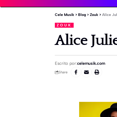
Cele Musik
>
Blog
>
Zouk
>
Alice Ju
ZOUK
Alice Jul
Escrito por:
celemusik.com
Share