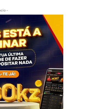
cio -