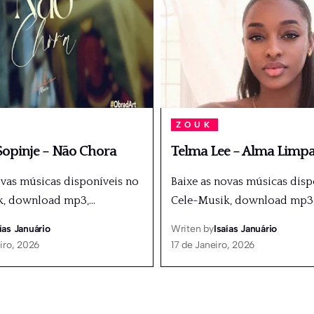
ZOUK
opinje – Não Chora
Telma Lee – Alma Limp
ovas músicas disponíveis no
Baixe as novas músicas disp
k, download mp3,
…
Cele-Musik, download mp3
ías Januário
Writen by
Isaías Januário
iro, 2026
17 de Janeiro, 2026