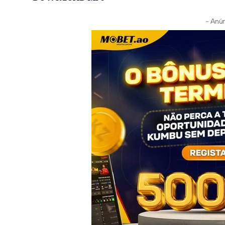
- Anún