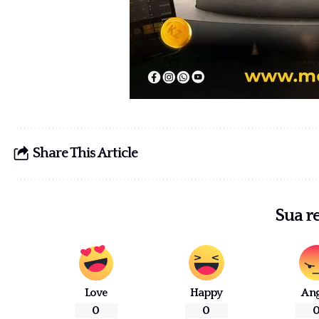
Share This Article
Sua r
Love
Happy
An
0
0