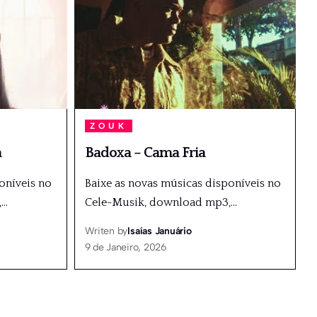
ZOUK
a
Badoxa – Cama Fria
oníveis no
Baixe as novas músicas disponíveis no
,
…
Cele-Musik, download mp3,
…
Writen by
Isaías Januário
9 de Janeiro, 2026