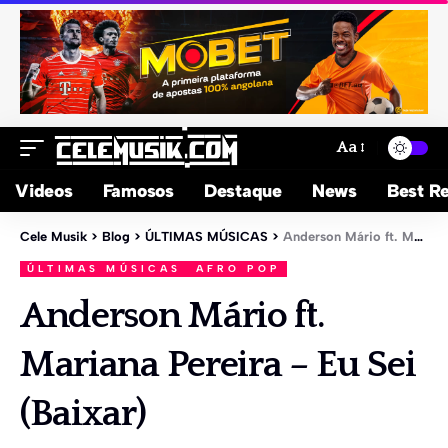
Aa
Videos
Famosos
Destaque
News
Best Re
Cele Musik
>
Blog
>
ÚLTIMAS MÚSICAS
>
Anderson Mário ft. Mariana Pereira – Eu Sei (Baixar)
ÚLTIMAS MÚSICAS
AFRO POP
Anderson Mário ft.
Mariana Pereira – Eu Sei
(Baixar)