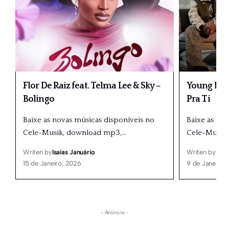
Flor De Raiz feat. Telma Lee & Sky –
Young Doub
Bolingo
Pra Ti
Baixe as novas músicas disponíveis no
Baixe as no
Cele-Musik, download mp3,
…
Cele-Musik
Writen by
Isaías Januário
Writen by
Isaí
15 de Janeiro, 2026
9 de Janeiro,
- Anúncio -