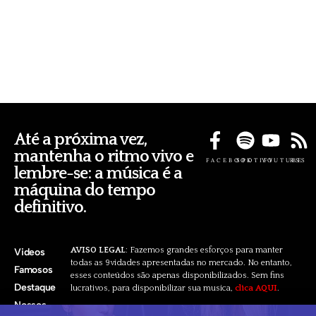
Até a próxima vez,
mantenha o ritmo vivo e
FACEBOOK
SPOTIFY
YOUTUBE
RSS
lembre-se: a música é a
máquina do tempo
definitivo.
AVISO LEGAL
: Fazemos grandes esforços para manter
Videos
todas as 9vidades apresentadas no mercado. No entanto,
Famosos
esses conteúdos são apenas disponibilizados. Sem fins
Destaque
lucrativos, para disponibilizar sua musica,
clica AQUI
.
Nossos