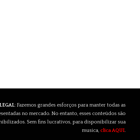
 LEGAL
: Fazemos grandes esforços para manter todas as
esentadas no mercado. No entanto, esses conteúdos são
ibilizados. Sem fins lucrativos, para disponibilizar sua
musica,
clica AQUI
.