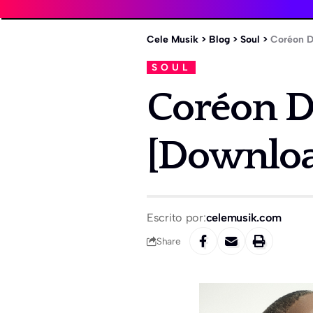
Cele Musik
>
Blog
>
Soul
>
Coréon D
SOUL
Coréon Dú
[Downlo
Escrito por:
celemusik.com
Share