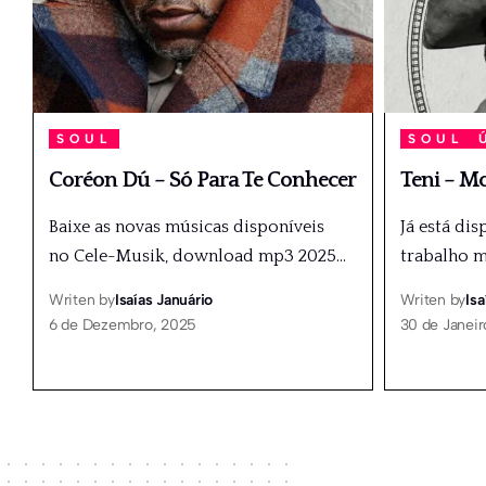
SOUL
SOUL
Coréon Dú – Só Para Te Conhecer
Teni – Mo
Baixe as novas músicas disponíveis
Já está dis
no Cele-Musik, download mp3 2025
…
trabalho m
Writen by
Isaías Januário
Writen by
Isa
6 de Dezembro, 2025
30 de Janeir