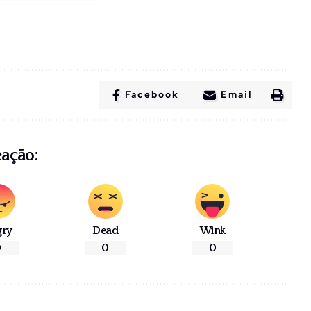
Facebook
Email
eação:
gry
Dead
Wink
0
0
0