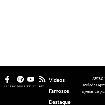
AVISO
Videos
9vidades apr
FACEBOOK
SPOTIFY
YOUTUBE
RSS
Famosos
apenas dispon
Destaque