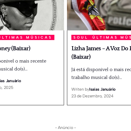
ÚLTIMAS MÚSICAS
SOUL
ÚLTIMAS MÚ
ney (Baixar)
Lizha James – A Voz Do
(Baixar)
ponivel o mais recente
usical do(s)
…
Já está disponivel o mais re
trabalho musical do(s)
…
ías Januário
o, 2025
Writen by
Isaías Januário
23 de Dezembro, 2024
- Anúncio -