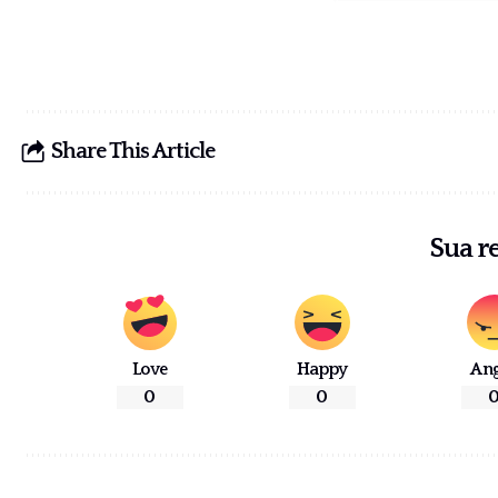
Share This Article
Sua r
Love
Happy
An
0
0