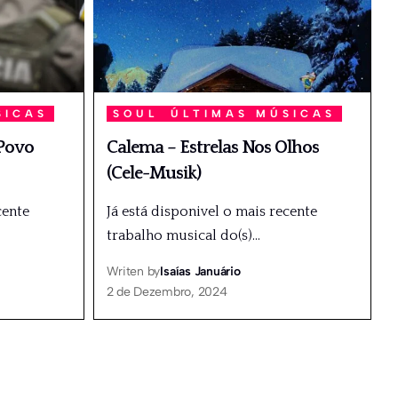
SICAS
SOUL
ÚLTIMAS MÚSICAS
 Povo
Calema – Estrelas Nos Olhos
(Cele-Musik)
cente
Já está disponivel o mais recente
trabalho musical do(s)
…
Writen by
Isaías Januário
2 de Dezembro, 2024