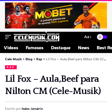
Aa
Videos
Famosos
Destaque
News
Best Re
Cele Musik
>
Blog
>
Rap
>
Lil Fox – Aula,Beef para Nilton CM (Cele-Musik)
RAP
Lil Fox – Aula,Beef para
Nilton CM (Cele-Musik)
Escrito por:
Isaías Januário