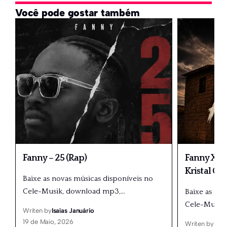
Você pode gostar também
Fanny – 25 (Rap)
Fanny X Dé
Kristal Gr
Baixe as novas músicas disponíveis no
Cele-Musik, download mp3,
…
Baixe as no
Cele-Musik
Writen by
Isaías Januário
19 de Maio, 2026
Writen by
Isaí