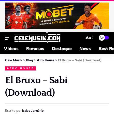
Aa
Videos
Famosos
Destaque
News
Best Re
Cele Musik
>
Blog
>
Afro House
>
El Bruxo – Sabi (Download)
AFRO HOUSE
El Bruxo – Sabi
(Download)
Escrito por:
Isaías Januário