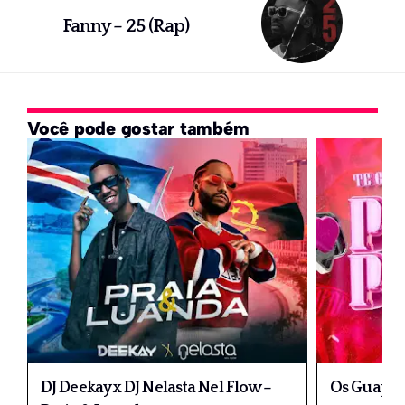
Fanny – 25 (Rap)
Você pode gostar também
DJ Deekay x DJ Nelasta Nel Flow –
Os Guapos