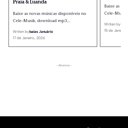
Praia & Luanda
Baixe as no
Cele-Musik
Baixe as novas músicas disponíveis no
Cele-Musik, download mp3,
…
Writen by
Isaí
15 de Janeiro
Writen by
Isaías Januário
17 de Janeiro, 2026
- Anúncio -