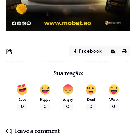
Facebook
Sua reação:
Love
Happy
Angry
Dead
Wink
0
0
0
0
0
Leave a comment