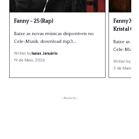
Fanny – 25 (Rap)
Fanny X Dé
Kristal Gr
Baixe as novas músicas disponíveis no
Cele-Musik, download mp3,
…
Baixe as no
Cele-Musik
Writen by
Isaías Januário
19 de Maio, 2026
Writen by
Isaí
3 de Maio, 20
- Anúncio -