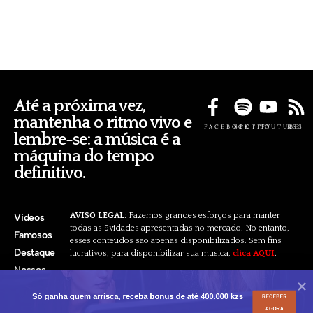
Até a próxima vez,
mantenha o ritmo vivo e
FACEBOOK
SPOTIFY
YOUTUBE
RSS
lembre-se: a música é a
máquina do tempo
definitivo.
AVISO LEGAL
: Fazemos grandes esforços para manter
Videos
todas as 9vidades apresentadas no mercado. No entanto,
Famosos
esses conteúdos são apenas disponibilizados. Sem fins
Destaque
lucrativos, para disponibilizar sua musica,
clica AQUI
.
Nossos
Pacotes
Só ganha quem arrisca, receba bonus de até 400.000 kzs
RECEBER
AGORA