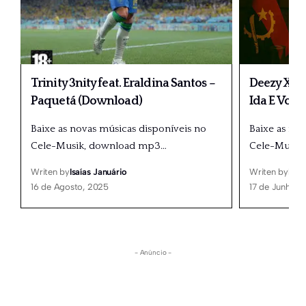
Trinity 3nity feat. Eraldina Santos –
Deezy X M
Paquetá (Download)
Ida E Volt
Baixe as novas músicas disponíveis no
Baixe as no
Cele-Musik, download mp3
…
Cele-Musik
Writen by
Isaías Januário
Writen by
Isaí
16 de Agosto, 2025
17 de Junho, 
- Anúncio -