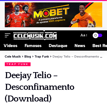
Aa
Videos
Famosos
Destaque
News
Best Re
Cele Musik
>
Blog
>
Trap Funk
>
Deejay Telio – Desconfinamento (Download)
TRAP FUNK
Deejay Telio –
Desconfinamento
(Download)