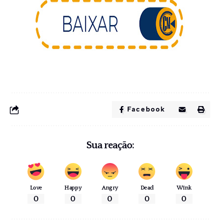
Facebook
Sua reação:
Love
Happy
Angry
Dead
Wink
0
0
0
0
0