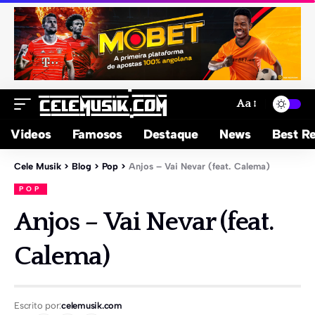
Aa
Videos
Famosos
Destaque
News
Best Re
Cele Musik
>
Blog
>
Pop
>
Anjos – Vai Nevar (feat. Calema)
POP
Anjos – Vai Nevar (feat.
Calema)
Escrito por:
celemusik.com