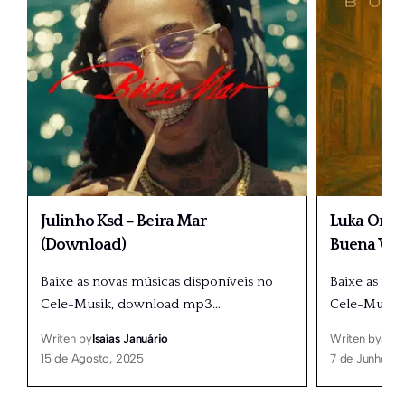
Julinho Ksd – Beira Mar
Luka Oram
(Download)
Buena Vis
Baixe as novas músicas disponíveis no
Baixe as no
Cele-Musik, download mp3
…
Cele-Musik
Writen by
Isaías Januário
Writen by
Isaí
15 de Agosto, 2025
7 de Junho, 2