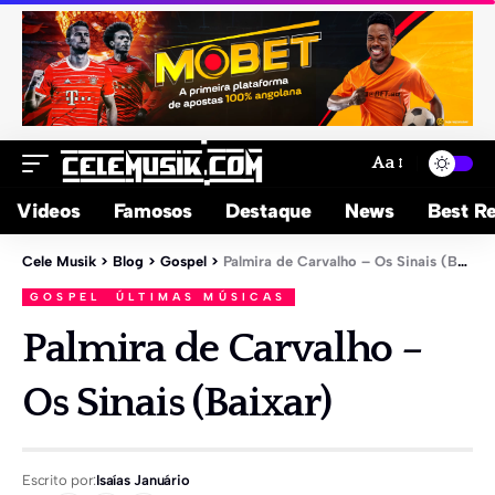
Aa
Videos
Famosos
Destaque
News
Best Re
Cele Musik
>
Blog
>
Gospel
>
Palmira de Carvalho – Os Sinais (Baixar)
GOSPEL
ÚLTIMAS MÚSICAS
Palmira de Carvalho –
Os Sinais (Baixar)
Escrito por:
Isaías Januário