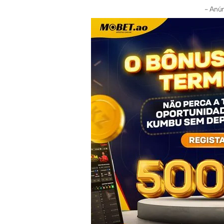
- Anún