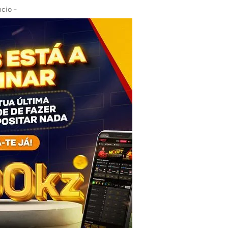
cio -