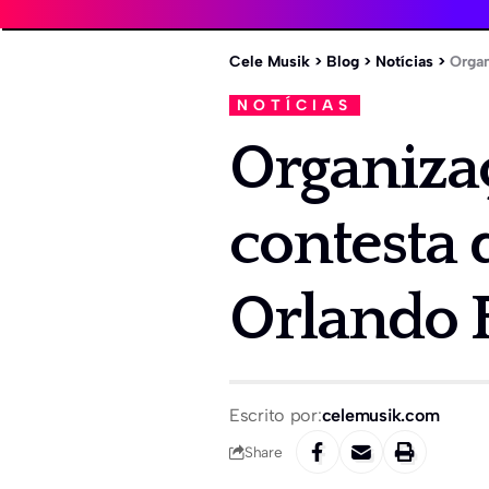
Cele Musik
>
Blog
>
Notícias
>
Organ
NOTÍCIAS
Organiza
contesta 
Orlando 
Escrito por:
celemusik.com
Share