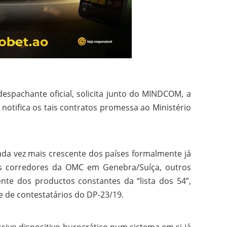
espachante oficial, solicita junto do MINDCOM, a
 notifica os tais contratos promessa ao Ministério
da vez mais crescente dos países formalmente já
s corredores da OMC em Genebra/Suíça, outros
nte dos productos constantes da “lista dos 54”,
 de contestatários do DP-23/19.
ivo dispositivo burocrático num sistema em si já