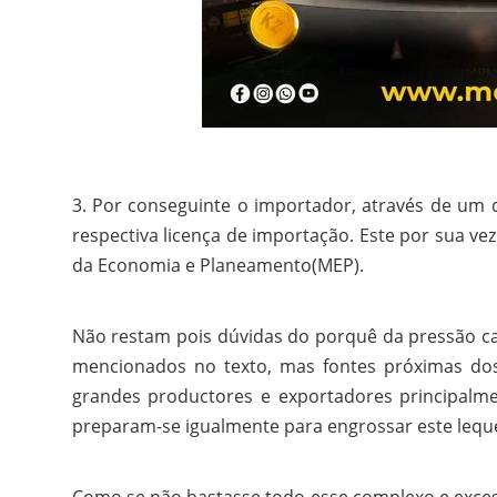
3. Por conseguinte o importador, através de um d
respectiva licença de importação. Este por sua vez
da Economia e Planeamento(MEP).
Não restam pois dúvidas do porquê da pressão ca
mencionados no texto, mas fontes próximas do
grandes productores e exportadores principalme
preparam-se igualmente para engrossar este leque
Como se não bastasse todo esse complexo e excess