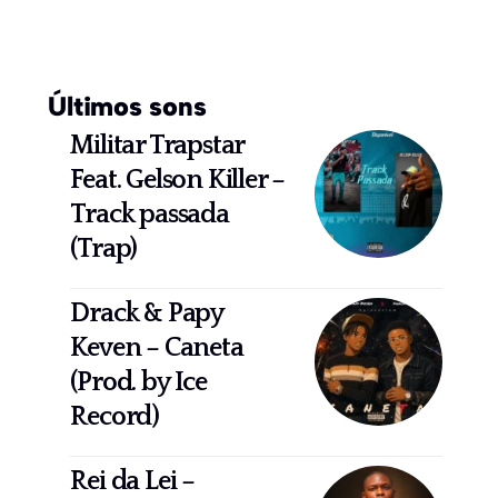
Últimos sons
Militar Trapstar
Feat. Gelson Killer –
Track passada
(Trap)
Drack & Papy
Keven – Caneta
(Prod. by Ice
Record)
Rei da Lei –