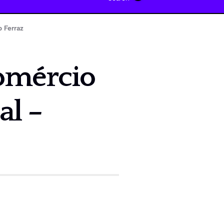
 Ferraz
omércio
al –