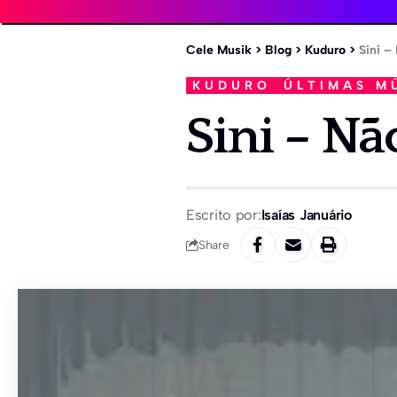
Cele Musik
>
Blog
>
Kuduro
>
Sini –
KUDURO
ÚLTIMAS M
Sini – N
Escrito por:
Isaías Januário
Share