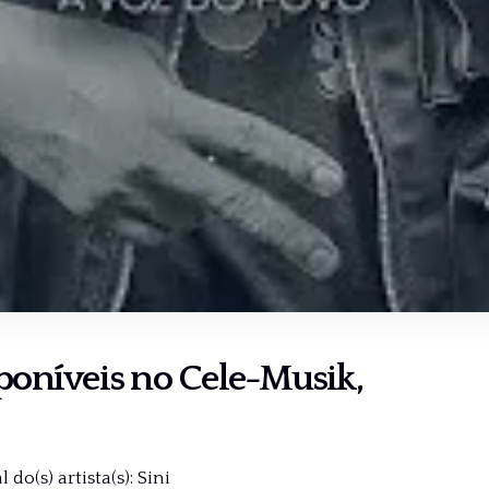
sponíveis no
Cele-Musik
,
do(s) artista(s): Sini