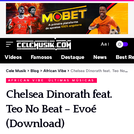
Aa
Videos
Famosos
Destaque
News
Best Re
Cele Musik
>
Blog
>
African Vibe
>
Chelsea Dinorath feat. Teo No Beat – Evoé (Download)
AFRICAN VIBE
ÚLTIMAS MÚSICAS
Chelsea Dinorath feat.
Teo No Beat – Evoé
(Download)