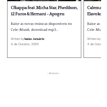
Cfkappa feat. Micha Star, Phedilson,
Calema fe
12 Furos & Hernani – Apogeu
Elavoko
Baixe as novas músicas disponíveis no
Baixe as no
Cele-Musik, download mp3
…
Cele-Musik
Writen by
Isaías Januário
Writen by
Isaí
4 de Outubro, 2025
4 de Outubro
- Anúncio -