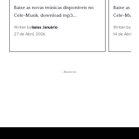
Baixe as novas músicas disponíveis no
Baixe as no
Cele-Musik, download mp3,
…
Cele-Musik
Writen by
Isaías Januário
Writen by
Isaí
27 de Abril, 2026
14 de Abril, 2
- Anúncio -