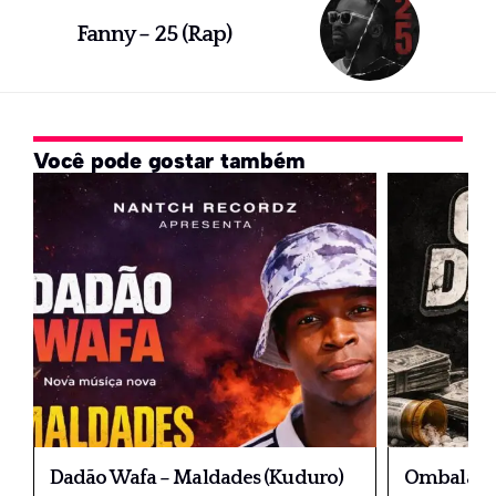
Fanny – 25 (Rap)
Você pode gostar também
Dadão Wafa – Maldades (Kuduro)
Ombala 20