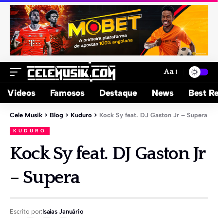
Aa
Videos
Famosos
Destaque
News
Best Re
Cele Musik
>
Blog
>
Kuduro
>
Kock Sy feat. DJ Gaston Jr – Supera
KUDURO
Kock Sy feat. DJ Gaston Jr
– Supera
Escrito por:
Isaías Januário