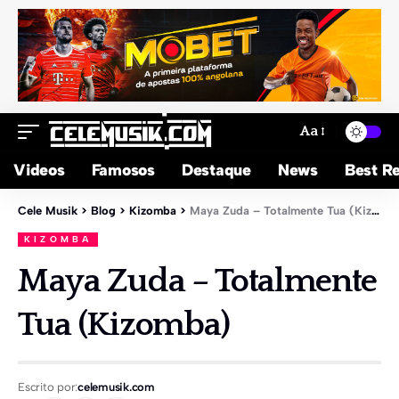
Aa
Videos
Famosos
Destaque
News
Best Re
Cele Musik
>
Blog
>
Kizomba
>
Maya Zuda – Totalmente Tua (Kizomba)
KIZOMBA
Maya Zuda – Totalmente
Tua (Kizomba)
Escrito por:
celemusik.com