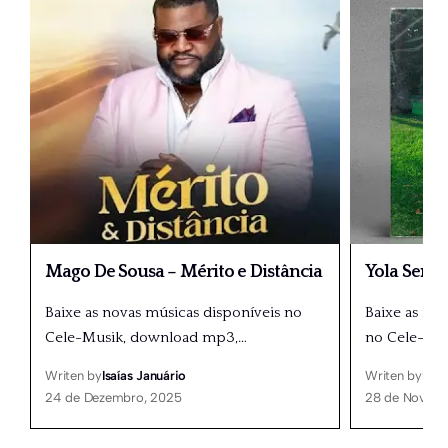
Mago De Sousa – Mérito e Distância
Yola Seme
Baixe as novas músicas disponíveis no
Baixe as nov
Cele-Musik, download mp3,
…
no Cele-Mu
Writen by
Isaías Januário
Writen by
Isaí
24 de Dezembro, 2025
28 de Novemb