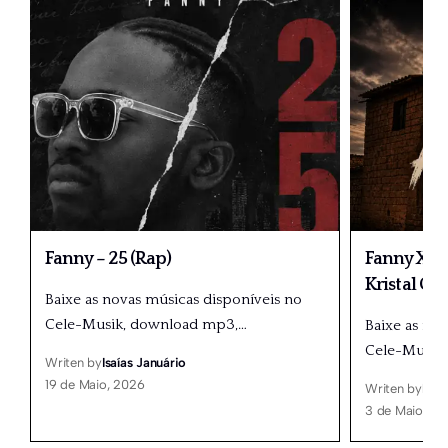
Fanny – 25 (Rap)
Fanny X Dé
Kristal Gr
Baixe as novas músicas disponíveis no
Cele-Musik, download mp3,
…
Baixe as no
Cele-Musik
Writen by
Isaías Januário
19 de Maio, 2026
Writen by
Isaí
3 de Maio, 20