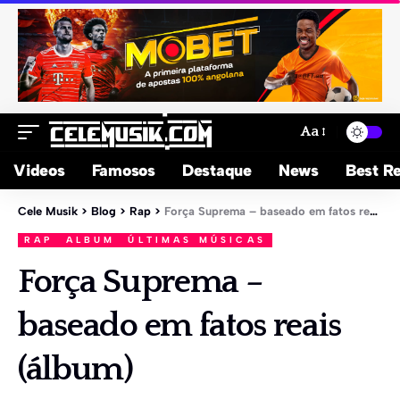
Aa
Videos
Famosos
Destaque
News
Best Re
Cele Musik
>
Blog
>
Rap
>
Força Suprema – baseado em fatos reais (álbum)
RAP
ALBUM
ÚLTIMAS MÚSICAS
Força Suprema –
baseado em fatos reais
(álbum)