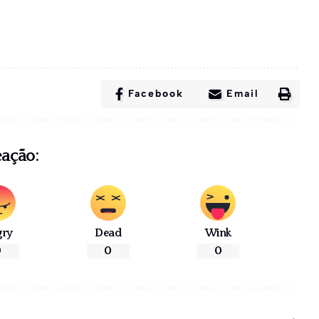
Facebook
Email
eação:
gry
Dead
Wink
0
0
0