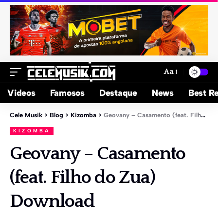
Aa
Videos
Famosos
Destaque
News
Best Re
Cele Musik
>
Blog
>
Kizomba
>
Geovany – Casamento (feat. Filho do Zua) Download
KIZOMBA
Geovany – Casamento
(feat. Filho do Zua)
Download