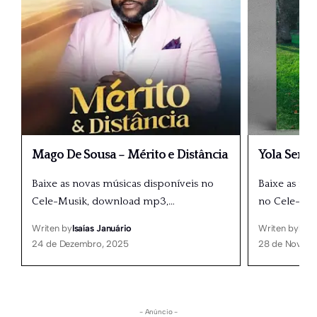
Mago De Sousa – Mérito e Distância
Yola Seme
Baixe as novas músicas disponíveis no
Baixe as nov
Cele-Musik, download mp3,
…
no Cele-Mu
Writen by
Isaías Januário
Writen by
Isaí
24 de Dezembro, 2025
28 de Novemb
- Anúncio -