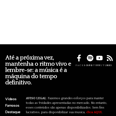
Até a próxima vez,
mantenha o ritmo vivo e
FACEBOOK
SPOTIFY
YOUTUBE
RSS
lembre-se: a música é a
máquina do tempo
definitivo.
AVISO LEGAL
: Fazemos grandes esforços para manter
Videos
todas as 9vidades apresentadas no mercado. No entanto,
Famosos
esses conteúdos são apenas disponibilizados. Sem fins
Destaque
lucrativos, para disponibilizar sua musica,
clica AQUI
.