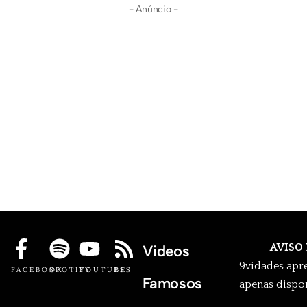
- Anúncio -
AVISO
Videos
9vidades apr
FACEBOOK
SPOTIFY
YOUTUBE
RSS
Famosos
apenas dispon