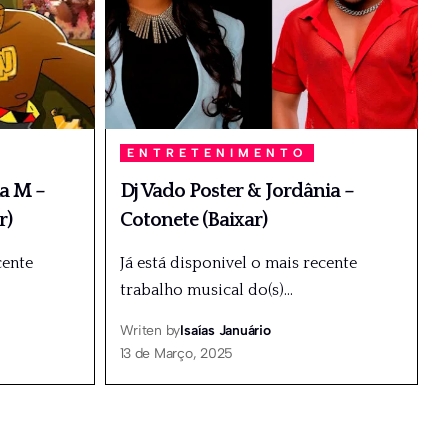
ENTRETENIMENTO
ka M –
Dj Vado Poster & Jordânia –
r)
Cotonete (Baixar)
cente
Já está disponivel o mais recente
trabalho musical do(s)
…
Writen by
Isaías Januário
13 de Março, 2025