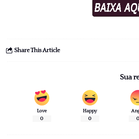
Share This Article
Sua r
Love
Happy
An
0
0