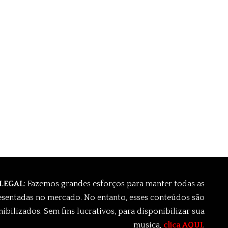
 LEGAL
: Fazemos grandes esforços para manter todas as
esentadas no mercado. No entanto, esses conteúdos são
ibilizados. Sem fins lucrativos, para disponibilizar sua
musica,
clica AQUI
.