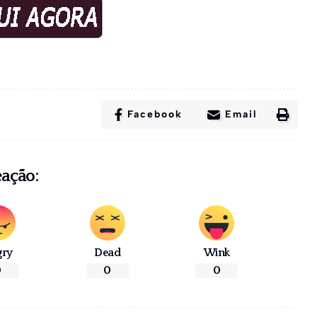
Facebook
Email
eação:
gry
Dead
Wink
0
0
0