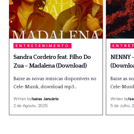
ENTRETENIMENTO
ENTRE
Sandra Cordeiro feat. Filho Do
NENNY – 
Zua – Madalena (Download)
(Downlo
Baixe as novas músicas disponíveis no
Baixe as n
Cele-Musik, download mp3
…
Cele-Musi
Writen by
Isaías Januário
Writen by
Isa
2 de Agosto, 2025
5 de Julho, 