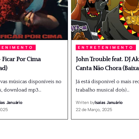
TENIMENTO
ENTRETENIMENTO
Ficar Por Cima
John Trouble feat. DJ A
ad)
Canta Não Chora (Baixa
ovas músicas disponíveis no
Já está disponivel o mais re
k, download mp3
…
trabalho musical do(s)
…
ías Januário
Writen by
Isaías Januário
2025
22 de Março, 2025