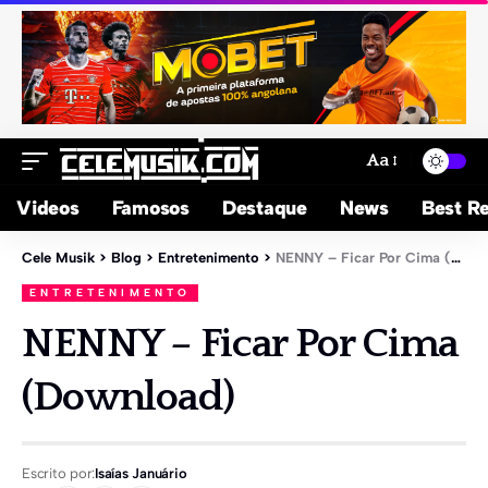
Aa
Videos
Famosos
Destaque
News
Best Re
Cele Musik
>
Blog
>
Entretenimento
>
NENNY – Ficar Por Cima (Download)
ENTRETENIMENTO
NENNY – Ficar Por Cima
(Download)
Escrito por:
Isaías Januário