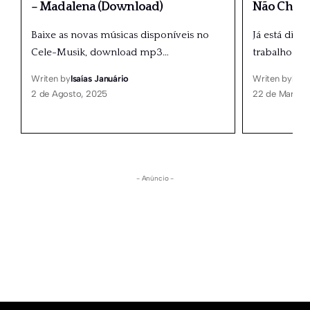
– Madalena (Download)
Não Chora 
Baixe as novas músicas disponíveis no
Já está disp
Cele-Musik, download mp3
…
trabalho mus
Writen by
Isaías Januário
Writen by
Isaí
2 de Agosto, 2025
22 de Março,
- Anúncio -