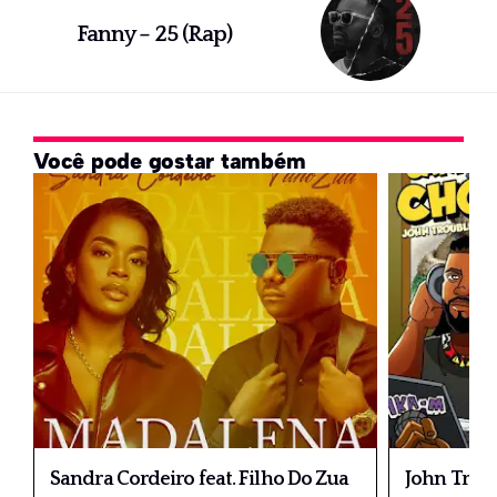
Fanny – 25 (Rap)
Você pode gostar também
Sandra Cordeiro feat. Filho Do Zua
John Troub