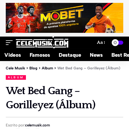
Aa
Videos
Famosos
Destaque
News
Best Re
Cele Musik
>
Blog
>
Album
>
Wet Bed Gang – Gorilleyez (Álbum)
ALBUM
Wet Bed Gang –
Gorilleyez (Álbum)
Escrito por:
celemusik.com