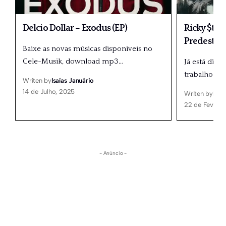
Delcio Dollar – Exodus (EP)
Ricky $tar
Predestin
Baixe as novas músicas disponíveis no
Cele-Musik, download mp3
…
Já está disp
trabalho mus
Writen by
Isaías Januário
14 de Julho, 2025
Writen by
Isaí
22 de Feverei
- Anúncio -