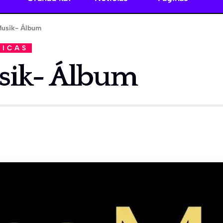
usik- Álbum
SICAS
sik- Álbum