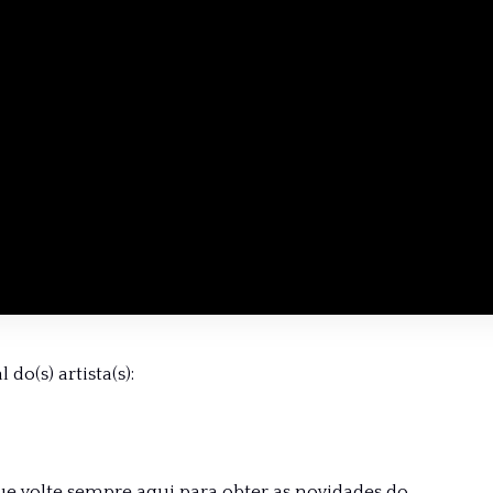
do(s) artista(s):
ue volte sempre aqui para obter as novidades do