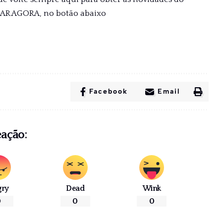
XAR AGORA, no botão abaixo
Facebook
Email
eação:
gry
Dead
Wink
0
0
0