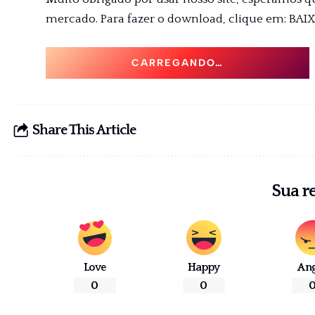
mercado. Para fazer o download, clique em: BAI
CARREGANDO…
Share This Article
Sua r
Love
Happy
An
0
0