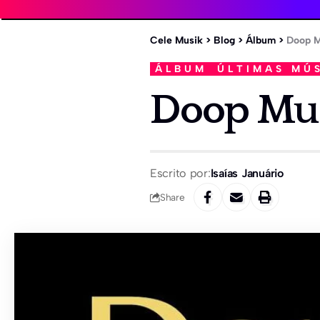
Cele Musik
>
Blog
>
Álbum
>
Doop M
ÁLBUM
ÚLTIMAS MÚ
Doop Mu
Escrito por:
Isaías Januário
Share