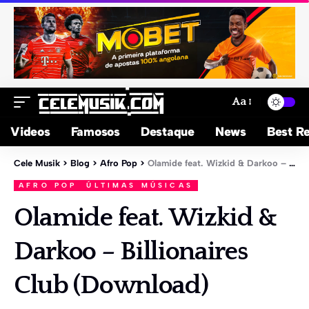
Aa
Videos
Famosos
Destaque
News
Best Re
Cele Musik
>
Blog
>
Afro Pop
>
Olamide feat. Wizkid & Darkoo – Billionaires Club (Download)
AFRO POP
ÚLTIMAS MÚSICAS
Olamide feat. Wizkid &
Darkoo – Billionaires
Club (Download)