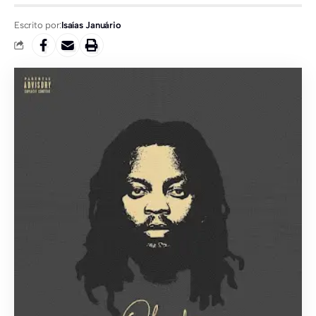
Escrito por:
Isaías Januário