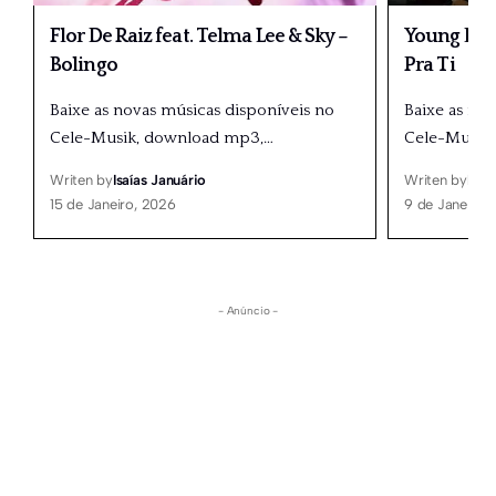
Flor De Raiz feat. Telma Lee & Sky –
Young Doub
Bolingo
Pra Ti
Baixe as novas músicas disponíveis no
Baixe as no
Cele-Musik, download mp3,
…
Cele-Musik
Writen by
Isaías Januário
Writen by
Isaí
15 de Janeiro, 2026
9 de Janeiro,
- Anúncio -