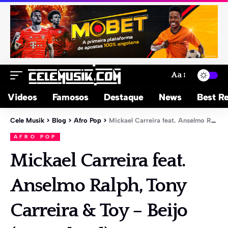
Aa
Videos
Famosos
Destaque
News
Best Re
Cele Musik
>
Blog
>
Afro Pop
>
Mickael Carreira feat. Anselmo Ralph, Tony Carreira & Toy – Beijo (Download)
AFRO POP
Mickael Carreira feat.
Anselmo Ralph, Tony
Carreira & Toy – Beijo