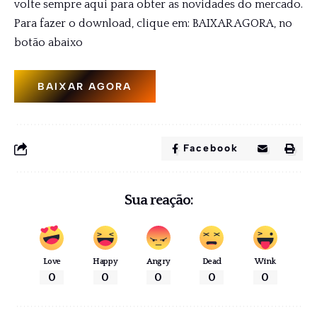
volte sempre aqui para obter as novidades do mercado.
Para fazer o download, clique em: BAIXAR AGORA, no
botão abaixo
BAIXAR AGORA
Facebook
Sua reação:
Love
Happy
Angry
Dead
Wink
0
0
0
0
0