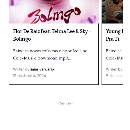
Flor De Raiz feat. Telma Lee & Sky –
Young Doub
Bolingo
Pra Ti
Baixe as novas músicas disponíveis no
Baixe as no
Cele-Musik, download mp3,
…
Cele-Musik
Writen by
Isaías Januário
Writen by
Isaí
15 de Janeiro, 2026
9 de Janeiro,
- Anúncio -