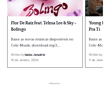
Flor De Raiz feat. Telma Lee & Sky –
Young Doub
Bolingo
Pra Ti
Baixe as novas músicas disponíveis no
Baixe as no
Cele-Musik, download mp3,
…
Cele-Musik
Writen by
Isaías Januário
Writen by
Isaí
15 de Janeiro, 2026
9 de Janeiro,
- Anúncio -