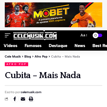
Aa
Videos
Famosos
Destaque
News
Best Re
Cele Musik
>
Blog
>
Afro Pop
>
Cubita – Mais Nada
AFRO POP
Cubita – Mais Nada
Escrito por:
celemusik.com