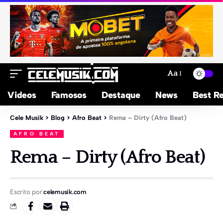
Aa
Videos
Famosos
Destaque
News
Best Re
Cele Musik
>
Blog
>
Afro Beat
>
Rema – Dirty (Afro Beat)
AFRO BEAT
Rema – Dirty (Afro Beat)
Escrito por:
celemusik.com