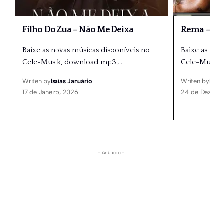
Filho Do Zua – Não Me Deixa
Rema – Me
Baixe as novas músicas disponíveis no
Baixe as no
Cele-Musik, download mp3,
…
Cele-Musik
Writen by
Isaías Januário
Writen by
Isaí
17 de Janeiro, 2026
24 de Dezemb
- Anúncio -