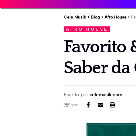
Cele Musik
>
Blog
>
Afro House
>
Fa
AFRO HOUSE
Favorito 
Saber da
Escrito por:
celemusik.com
Share