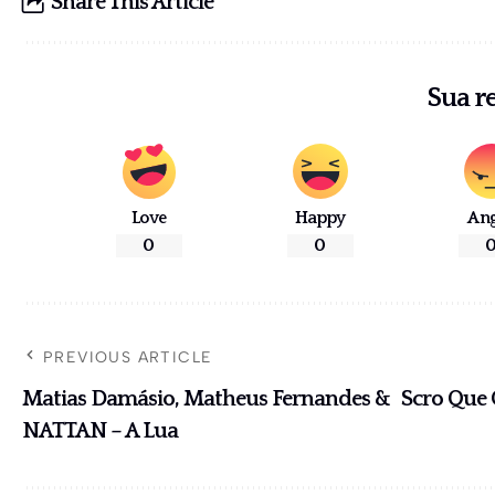
Share This Article
Sua r
Love
Happy
An
0
0
PREVIOUS ARTICLE
Matias Damásio, Matheus Fernandes &
Scro Que 
NATTAN – A Lua