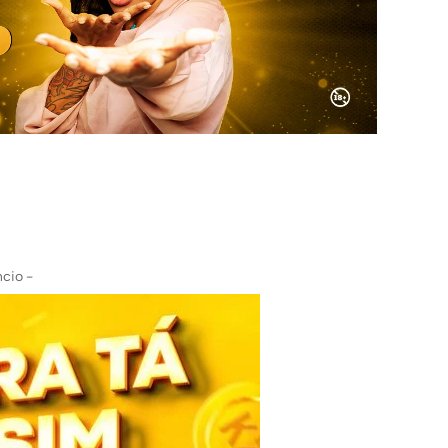
cio -