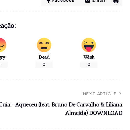
Facebook
Email
eação:
gry
Dead
Wink
0
0
0
NEXT ARTICLE
Cuia – Aqueceu (feat. Bruno De Carvalho & Liliana
Almeida) DOWNLOAD