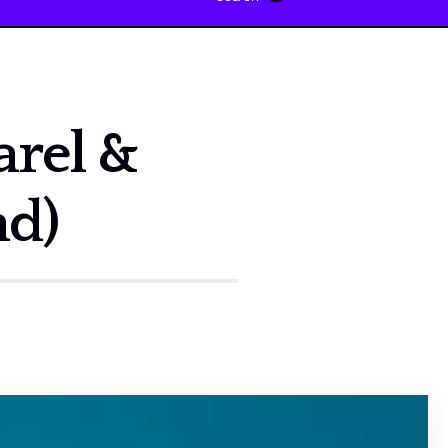
arel &
ad)