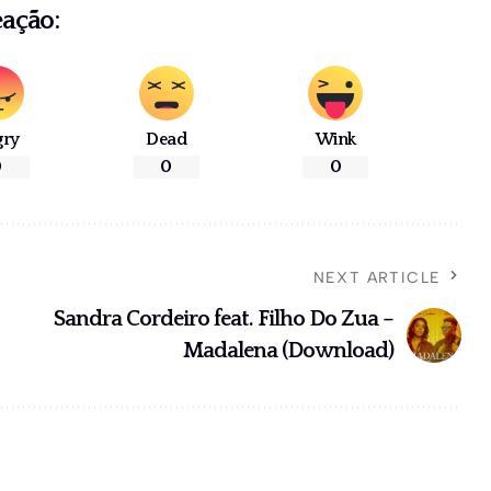
eação:
gry
Dead
Wink
0
0
0
NEXT ARTICLE
Sandra Cordeiro feat. Filho Do Zua –
Madalena (Download)