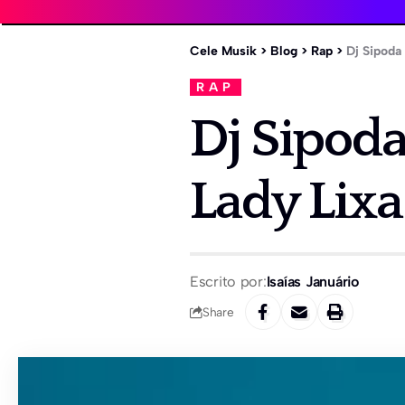
Cele Musik
>
Blog
>
Rap
>
Dj Sipoda
RAP
Dj Sipoda
Lady Lix
Escrito por:
Isaías Januário
Share