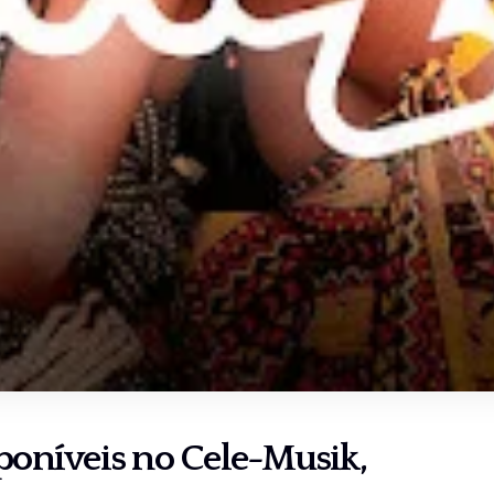
sponíveis no
Cele-Musik
,