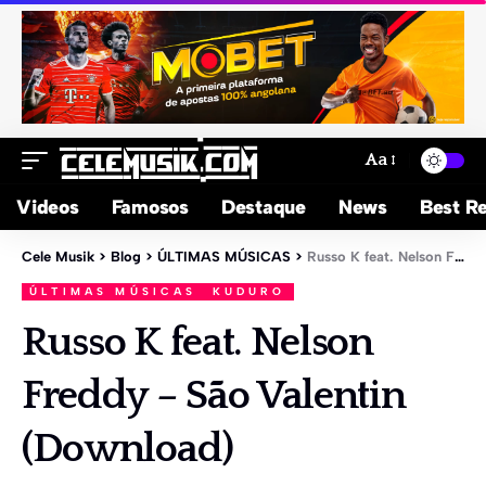
Aa
Videos
Famosos
Destaque
News
Best Re
Cele Musik
>
Blog
>
ÚLTIMAS MÚSICAS
>
Russo K feat. Nelson Freddy – São Valentin (Download)
ÚLTIMAS MÚSICAS
KUDURO
Russo K feat. Nelson
Freddy – São Valentin
(Download)