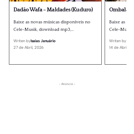
Dadão Wafa – Maldades (Kuduro)
Ombala 20
Baixe as novas músicas disponíveis no
Baixe as no
Cele-Musik, download mp3,
…
Cele-Musik
Writen by
Isaías Januário
Writen by
Isaí
27 de Abril, 2026
14 de Abril, 2
- Anúncio -