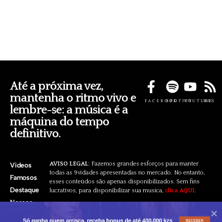
Até a próxima vez,
mantenha o ritmo vivo e
FACEBOOK
SPOTIFY
YOUTUBE
RSS
lembre-se: a música é a
máquina do tempo
definitivo.
AVISO LEGAL
: Fazemos grandes esforços para manter
Videos
todas as 9vidades apresentadas no mercado. No entanto,
Famosos
esses conteúdos são apenas disponibilizados. Sem fins
Destaque
lucrativos, para disponibilizar sua musica,
clica AQUI
.
Nossos
Pacotes
Só ganha quem arrisca, receba bonus de até 400.000 kzs
RECEBER