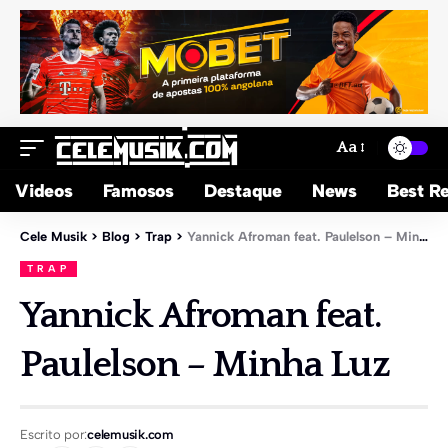
Aa
Videos
Famosos
Destaque
News
Best Re
Cele Musik
>
Blog
>
Trap
>
Yannick Afroman feat. Paulelson – Minha Luz
TRAP
Yannick Afroman feat.
Paulelson – Minha Luz
Escrito por:
celemusik.com