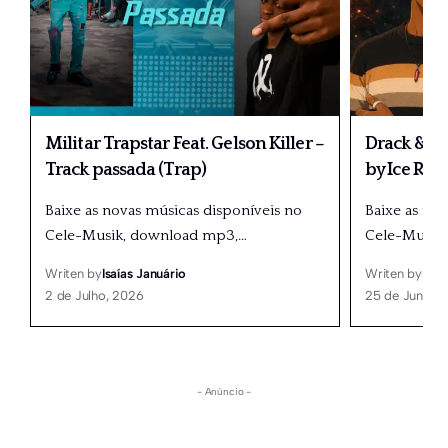
Militar Trapstar Feat. Gelson Killer –
Drack & Pa
Track passada (Trap)
by Ice Rec
Baixe as novas músicas disponíveis no
Baixe as no
Cele-Musik, download mp3,
…
Cele-Musik
Writen by
Isaías Januário
Writen by
Isaí
2 de Julho, 2026
25 de Junho,
- Anúncio -