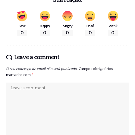
Sua reação:
Love
Happy
Angry
Dead
Wink
0
0
0
0
0
Leave a comment
O seu endereço de email não será publicado.
Campos obrigatórios
marcados com
*