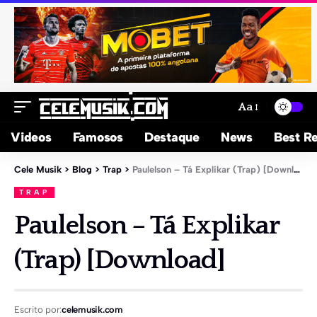
Aa
Videos
Famosos
Destaque
News
Best Re
Cele Musik
>
Blog
>
Trap
>
Paulelson – Tá Explikar (Trap) [Download]
TRAP
Paulelson – Tá Explikar
(Trap) [Download]
Escrito por:
celemusik.com