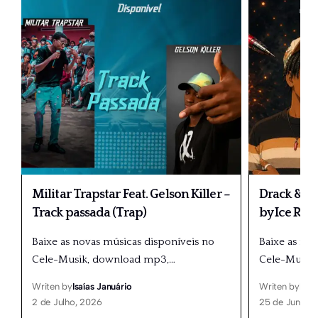
Militar Trapstar Feat. Gelson Killer –
Drack & Pa
Track passada (Trap)
by Ice Rec
Baixe as novas músicas disponíveis no
Baixe as no
Cele-Musik, download mp3,
…
Cele-Musik
Writen by
Isaías Januário
Writen by
Isaí
2 de Julho, 2026
25 de Junho,